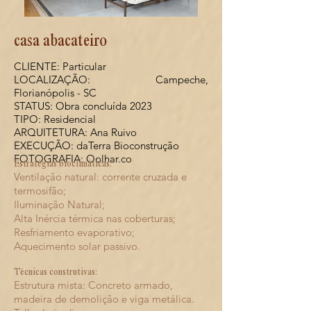
casa abacateiro
CLIENTE: Particular
LOCALIZAÇÃO: Campeche,
Florianópolis - SC
STATUS: Obra concluída 2023
TIPO: Residencial
ARQUITETURA: Ana Ruivo
EXECUÇÃO: daTerra Bioconstrução
FOTOGRAFIA: Oolhar.co
Estratégias bioclimáticas:
Ventilação natural: corrente cruzada e
termosifão;
Iluminação Natural;
Alta Inércia térmica nas coberturas;
Resfriamento evaporativo;
Aquecimento solar passivo.
Técnicas construtivas:
Estrutura mista: Concreto armado,
madeira de demolição e viga metálica.