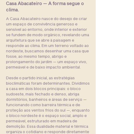
Casa Abacateiro — A forma segue o
clima.
A Casa Abacateiro nasce do desejo de criar
um espaço de convivência generoso e
sensível ao entorno, onde interior e exterior
se fundem de modo orgânico, revelando uma
arquitetura que se abre à paisagem e
responde ao clima. Em um terreno voltado ao
nordeste, buscamos desenhar uma casa que
fosse, ao mesmo tempo, abrigo e
prolongamento do jardim — um espaço vivo,
permeável e de baixo impacto ambiental.
Desde o partido inicial, as estratégias
bioclimáticas foram determinantes. Dividimos
a casa em dois blocos principais: o bloco
sudoeste, mais fechado e denso, abriga
dormitórios, banheiros e áreas de serviço —
funcionando como barreira térmica e de
proteção aos ventos frios do sul —, enquanto
o bloco nordeste é o espaço social, amplo e
permeável, estruturado em madeira de
demolição. Essa dualidade material e térmica
organiza o cotidiano e responde diretamente