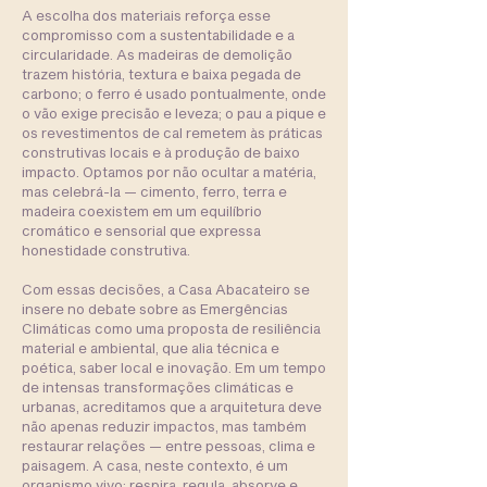
A escolha dos materiais reforça esse
compromisso com a sustentabilidade e a
circularidade. As madeiras de demolição
trazem história, textura e baixa pegada de
carbono; o ferro é usado pontualmente, onde
o vão exige precisão e leveza; o pau a pique e
os revestimentos de cal remetem às práticas
construtivas locais e à produção de baixo
impacto. Optamos por não ocultar a matéria,
mas celebrá-la — cimento, ferro, terra e
madeira coexistem em um equilíbrio
cromático e sensorial que expressa
honestidade construtiva.
Com essas decisões, a Casa Abacateiro se
insere no debate sobre as Emergências
Climáticas como uma proposta de resiliência
material e ambiental, que alia técnica e
poética, saber local e inovação. Em um tempo
de intensas transformações climáticas e
urbanas, acreditamos que a arquitetura deve
não apenas reduzir impactos, mas também
restaurar relações — entre pessoas, clima e
paisagem. A casa, neste contexto, é um
organismo vivo: respira, regula, absorve e