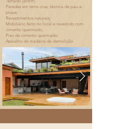
Telhado jardim;
Paredes em terra crua: técnica de pau-a-
pique;
Revestimentos naturais;
Mobiliário feito no local e revestido com
cimento queimado;
Piso de cimento queimado;
Assoalho de madeira de demolição.