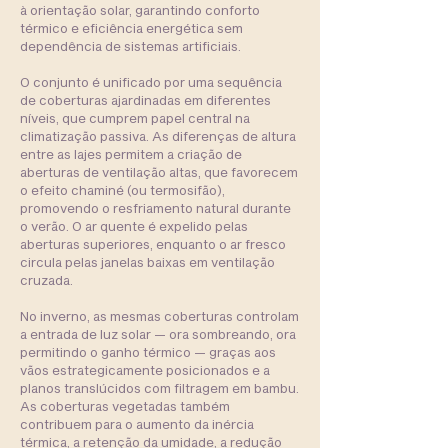
à orientação solar, garantindo conforto
térmico e eficiência energética sem
dependência de sistemas artificiais.
O conjunto é unificado por uma sequência
de coberturas ajardinadas em diferentes
níveis, que cumprem papel central na
climatização passiva. As diferenças de altura
entre as lajes permitem a criação de
aberturas de ventilação altas, que favorecem
o efeito chaminé (ou termosifão),
promovendo o resfriamento natural durante
o verão. O ar quente é expelido pelas
aberturas superiores, enquanto o ar fresco
circula pelas janelas baixas em ventilação
cruzada.
No inverno, as mesmas coberturas controlam
a entrada de luz solar — ora sombreando, ora
permitindo o ganho térmico — graças aos
vãos estrategicamente posicionados e a
planos translúcidos com filtragem em bambu.
As coberturas vegetadas também
contribuem para o aumento da inércia
térmica, a retenção da umidade, a redução